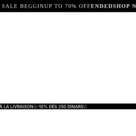
 SALE BEGGIN
UP TO 70% OFF
ENDED
SHOP 
À LA LIVRAISON
-10% DÈS 250 DINARS