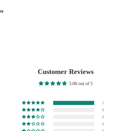
es
x
Customer Reviews
5.00 out of 5
2
0
0
0
 Body-Spalsh