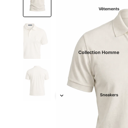
Vêtements
Collection Homme
Luxe
Polos
Chemises
T-shirts
Sneakers
Jeans & Pantalons
Sous-vêtements +
Accessoires
Short & Maillots De Bains