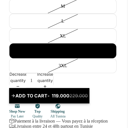
M
L
XL
2XL
3XL
Decrease
Increase
quantity
quantity
ADD TO CART
119.000
229.000
ADD
TO
CART
Paiement à la livraison — Vous payez à la réception
Livraison entre 24 et 48h partout en Tunisie