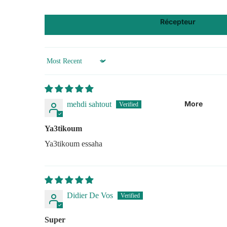
Essentiels
Parfums
Récepteur
Capillaire
Artifin
Box Android
Hygiène
Abonnements
Compléments Alimentaires
IPTV
Sort by
ARVEA
Accessoires TV
Lèvre
Yeux
More
mehdi sahtout
Olymiel
Ya3tikoum
Parfums Pour Hommes
Ya3tikoum essaha
Parfums Pour Femmes
Produits Lentilles
Freshtone
Didier De Vos
Adria
I See Colors
Super