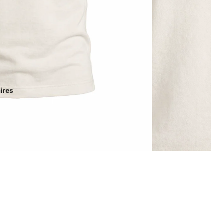
s
ires