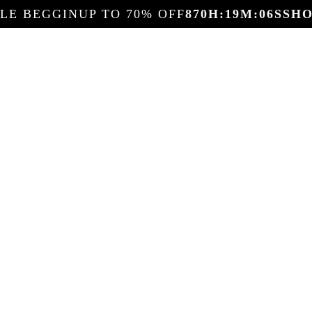
ALE BEGGIN
UP TO 70% OFF
870
H:
19
M:
05
S
SH