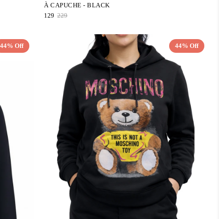
À CAPUCHE - BLACK
129
229
44% Off
44% Off