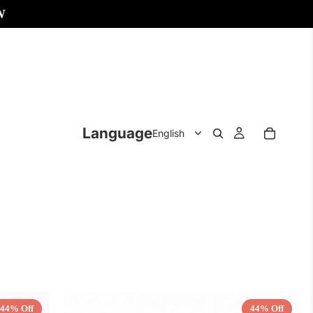
W
Language
44% Off
44% Off