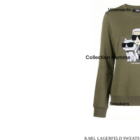
Vêtements
Collection Homme
Luxe
Polos
Chemises
T-shirts
Sneakers
Jeans & Pantalons
Sous-vêtements +
Accessoires
Short & Maillots De Bains
KARL LAGERFELD SWEATS