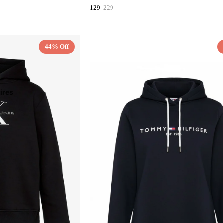
129
229
s
44% Off
ires