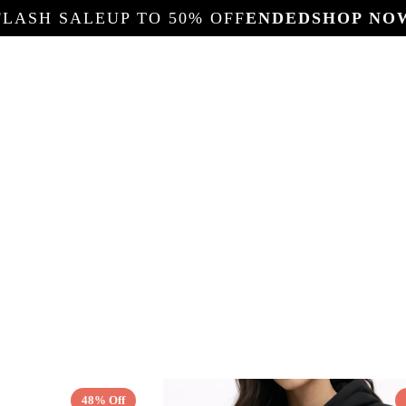
FLASH SALE
UP TO 50% OFF
ENDED
SHOP NO
48% Off