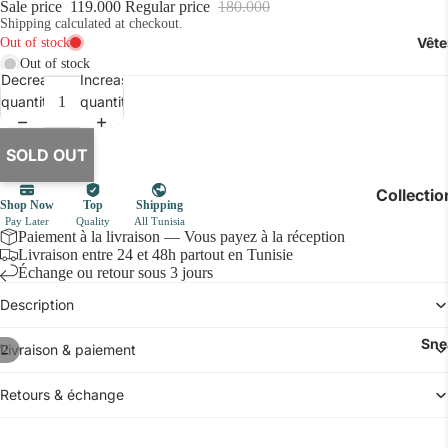
Sale price
119.000
Regular price
180.000
Shipping calculated at checkout.
Vêt
Out of stock
Decrease
Increase
quantity
quantity
SOLD OUT
SOLD
OUT
Collecti
Luxe
Paiement à la livraison — Vous payez à la réception
Livraison entre 24 et 48h partout en Tunisie
Polos
Échange ou retour sous 3 jours
Chemises
Description
T-shirts
Sne
Livraison & paiement
/
2
Jeans & P
Sous-vête
Retours & échange
Accessoir
Short & Ma