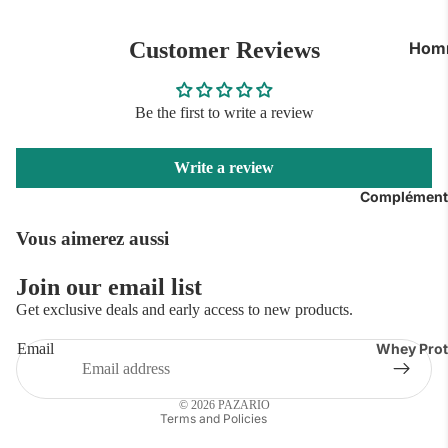
Bains
Pulls
Customer Reviews
Hom
Joggings 
Air J
Survêteme
Nike
Be the first to write a review
Blousons 
Dunk
Write a review
Adid
Collecti
Compléments
New 
Manteaux 
Doudoune
Off W
Vous aimerez aussi
Sweats & 
Diver
Join our email list
Pantalons
Privacy policy
Get exclusive deals and early access to new products.
Fem
Chemises 
Refund policy
Email
Whey Prot
Enfan
Contact information
Tops & T-s
Mass Gain
Shipping policy
© 2026
PAZARIO
Créatine
Terms and Policies
Pré Worko