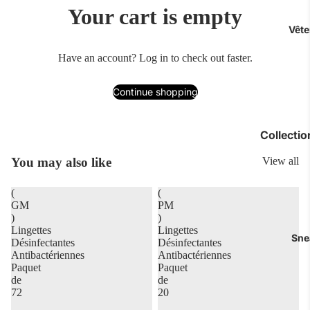
Your cart is empty
Vêt
Have an account?
Log in
to check out faster.
Continue shopping
Collecti
Luxe
You may also like
View all
Polos
(
(
Chemises
GM
PM
)
)
T-shirts
Lingettes
Lingettes
Sne
Désinfectantes
Désinfectantes
Jeans & P
Antibactériennes
Antibactériennes
Sous-vête
Paquet
Paquet
de
de
Accessoir
72
20
Short & Ma