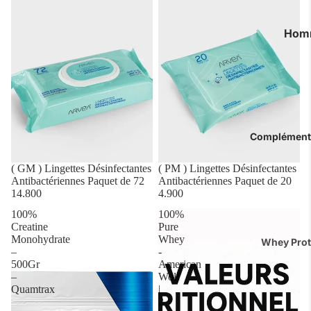
Bains
Pulls
Hom
Joggings 
Air J
Survêteme
Nike
Blousons 
Dunk
Adid
Collecti
Compléments
New 
Manteaux 
Doudoune
Off W
Sold out
( GM ) Lingettes Désinfectantes
Sold out
( PM ) Lingettes Désinfectantes
Antibactériennes Paquet de 72
Antibactériennes Paquet de 20
Sweats & 
Diver
14.800
4.900
Pantalons
100%
100%
Fem
Creatine
Pure
Chemises 
Monohydrate
Whey
Whey Prot
Enfan
Tops & T-s
–
-
Mass Gain
500Gr
American
–
Wolf
Créatine
Quamtrax
|
2
Pré Worko