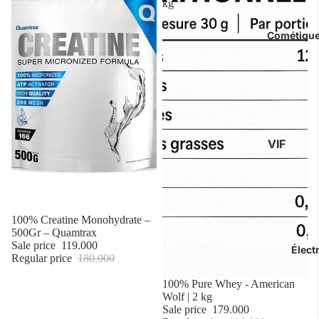
kg
Booster
Testostér
Cométiques
Brûleur De
Casein
Intra Wor
Post Work
VIF
Vitamines
Accessoir
Corps
Végan Pro
Visage
Capillaire
Sale
100% Creatine Monohydrate –
500Gr – Quamtrax
Parfums
Sale price
119.000
Élect
Pack VIF
Regular price
180.000
Sale
100% Pure Whey - American
Arvea
Wolf | 2 kg
Sale price
179.000
Soins