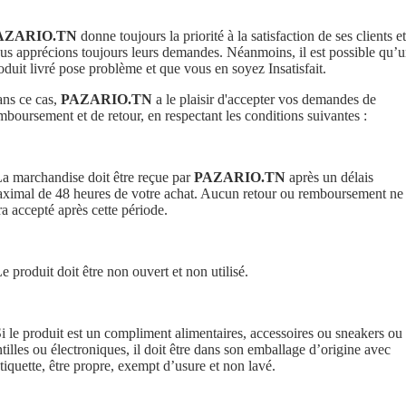
AZARIO.TN
donne toujours la priorité à la satisfaction de ses clients et
us apprécions toujours leurs demandes. Néanmoins, il est possible qu’
oduit livré pose problème et que vous en soyez Insatisfait.
ns ce cas,
PAZARIO.TN
a le plaisir d'accepter vos demandes de
mboursement et de retour, en respectant les conditions suivantes :
La marchandise doit être reçue par
PAZARIO.TN
après un délais
ximal de 48 heures de votre achat. Aucun retour ou remboursement ne
ra accepté après cette période.
Le produit doit être non ouvert et non utilisé.
Si le produit est un compliment alimentaires, accessoires ou sneakers ou
ntilles ou électroniques, il doit être dans son emballage d’origine avec
étiquette, être propre, exempt d’usure et non lavé.