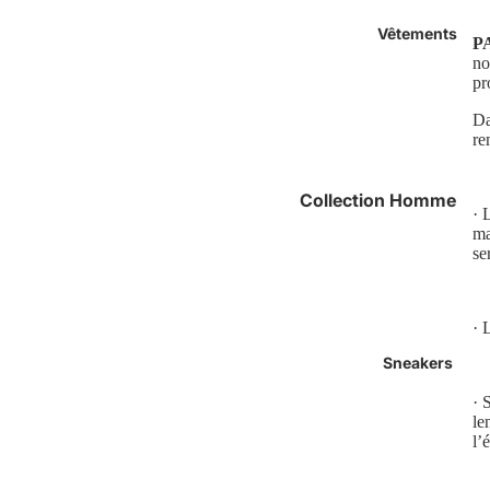
Vêtements
P
no
pr
Da
re
Collection Homme
· 
ma
Luxe
se
Polos
Chemises
· 
T-shirts
Sneakers
Jeans & Pantalons
· 
Sous-vêtements +
le
Accessoires
l’
Short & Maillots De Bains