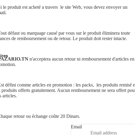
Si le produit est acheté a travers le site Web, vous devez envoyer un
s
ail.
Tout défaut ou marquage causé par vous sur le produit éliminera toute
ances de remboursement ou de retour. Le produit doit rester intacte.
ires
PAZARIO.TN
n'acceptera aucun retour ni remboursement d'articles en
omotion.
Est défini comme articles en promotion : les packs, les produits remisé e
s produits offerts gratuitement. Aucun remboursement ne sera offert pou
s articles.
Privacy policy
Chaque retour ou échange coûte 20 Dinars.
Refund policy
Contact information
Email
Shipping policy