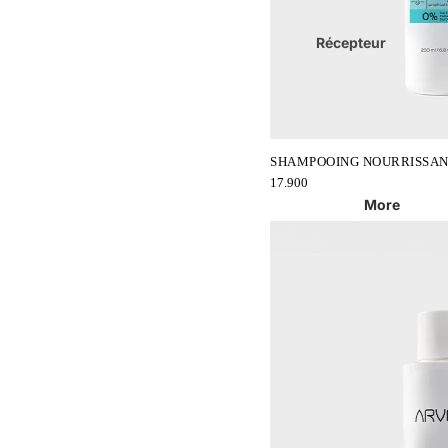
Essentiels
Parfums
Récepteur
Capillaire
Artifin
Box Android
Hygiène
Abonnements
Compléments Alimentaires
IPTV
ARVEA
Accessoires TV
Lèvre
SHAMPOOING NOURRISSA
17.900
Yeux
More
Olymiel
Parfums Pour Hommes
Parfums Pour Femmes
Produits Lentilles
Freshtone
Adria
I See Colors