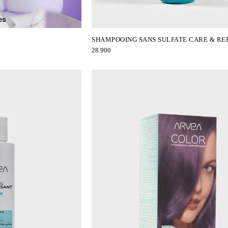
es
SHAMPOOING SANS SULFATE CARE & RE
28.900
x
 Body-Spalsh