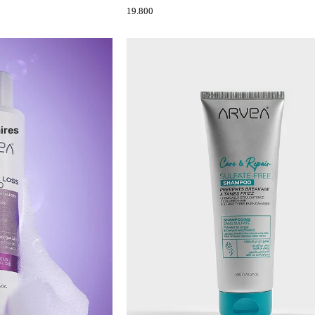
19.800
s
ires