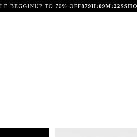
ALE BEGGIN
UP TO 70% OFF
879
H:
09
M:
21
S
SH