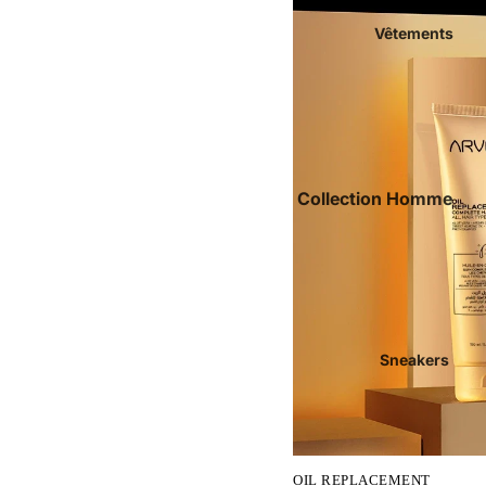
Vêtements
Collection Homme
Luxe
Polos
Chemises
T-shirts
Sneakers
Jeans & Pantalons
Sous-vêtements +
Accessoires
Short & Maillots De Bains
OIL REPLACEMENT