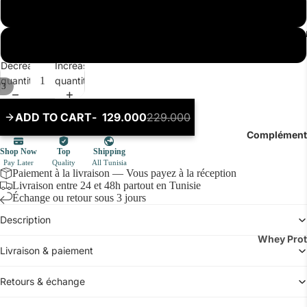
Bains
36
Pulls
Hom
38
Joggings 
Air J
Decrease
Increase
Survêteme
Nike
quantity
quantity
/
3
Blousons 
Dunk
ADD TO CART
129.000
229.000
Adid
Collecti
ADD
Compléments
New 
TO
Manteaux 
CART
Doudoune
Off W
Paiement à la livraison — Vous payez à la réception
Sweats & 
Diver
Livraison entre 24 et 48h partout en Tunisie
Échange ou retour sous 3 jours
Pantalons
Fem
Description
Chemises 
Whey Prot
Enfan
Tops & T-s
Livraison & paiement
Mass Gain
Retours & échange
Créatine
Pré Worko