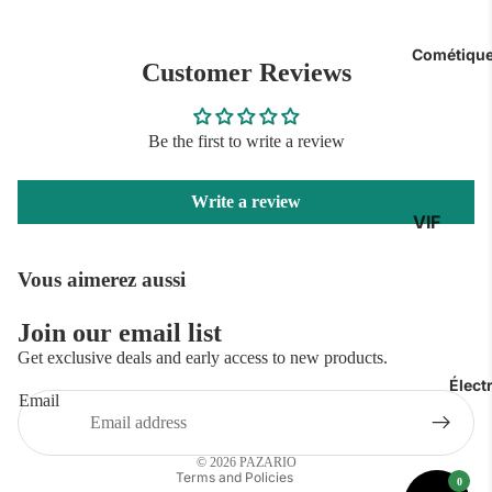
Booster
Testostér
Cométiques
Customer Reviews
Brûleur De
Casein
Be the first to write a review
Intra Wor
Post Work
Write a review
VIF
Vitamines
Accessoir
Corps
Vous aimerez aussi
Végan Pro
Visage
Capillaire
Join our email list
Privacy policy
Get exclusive deals and early access to new products.
Parfums
Refund policy
Élect
Pack VIF
Email
Contact information
Shipping policy
Arvea
© 2026
PAZARIO
Terms and Policies
Soins