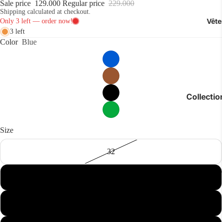
Sale price
129.000
Regular price
229.000
Shipping calculated at checkout.
Vêt
3 left
Color
Blue
Collecti
Luxe
Polos
Size
Chemises
32
T-shirts
Sne
Jeans & P
33
Sous-vête
Accessoir
34
Short & Ma